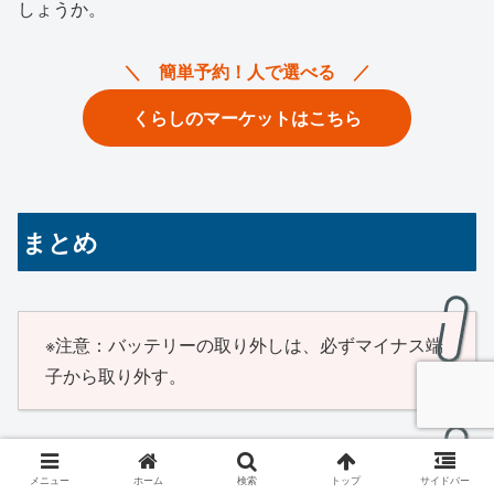
しょうか。
＼ 簡単予約！人で選べる ／
くらしのマーケットはこちら
まとめ
※注意：バッテリーの取り外しは、必ずマイナス端
子から取り外す。
※注意：プラス端子を取り外す際は、スパナがステ
メニュー
ホーム
検索
トップ
サイドバー