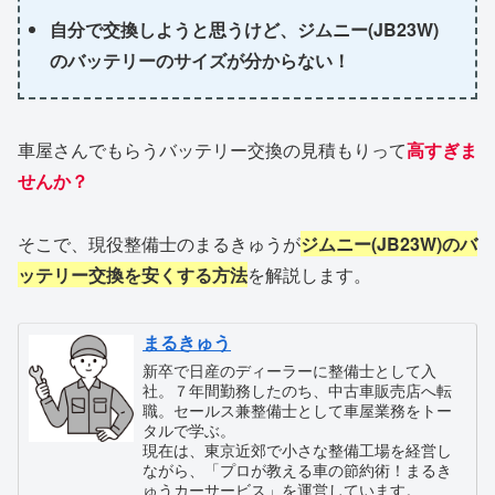
自分で交換しようと思うけど、ジムニー(JB23W)
のバッテリーのサイズが分からない！
車屋さんでもらうバッテリー交換の見積もりって
高すぎま
せんか？
そこで、現役整備士のまるきゅうが
ジムニー
(JB23W)のバ
ッテリー交換を安くする方法
を解説します。
まるきゅう
新卒で日産のディーラーに整備士として入
社。７年間勤務したのち、中古車販売店へ転
職。セールス兼整備士として車屋業務をトー
タルで学ぶ。
現在は、東京近郊で小さな整備工場を経営し
ながら、「プロが教える車の節約術！まるき
ゅうカーサービス」を運営しています。