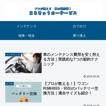
メンテナンス
おでかけ
保険・税金
乗り換え
車のメンテナンス費用を安く抑え
メンテナンス
る方法｜実践的な7つの節約テク
ニック
2024.03.05
【プロが教える！】ワゴン
スズキ
R(MH85S・95S)のバッテリー交
換方法｜適合サイズも紹介！
2025.04.28