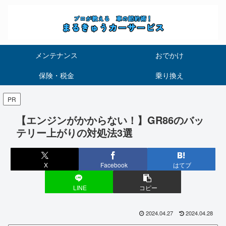
メンテナンス
おでかけ
保険・税金
乗り換え
PR
【エンジンがかからない！】GR86のバッ
テリー上がりの対処法3選
X
Facebook
はてブ
LINE
コピー
2024.04.27
2024.04.28