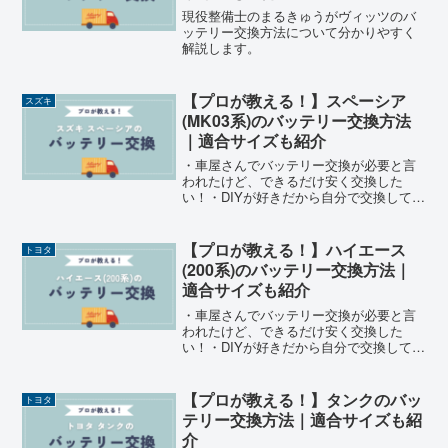
現役整備士のまるきゅうがヴィッツのバ
ッテリー交換方法について分かりやすく
解説します。
【プロが教える！】スペーシア
スズキ
(MK03系)のバッテリー交換方法
｜適合サイズも紹介
・車屋さんでバッテリー交換が必要と言
われたけど、できるだけ安く交換した
い！・DIYが好きだから自分で交換してみ
たい！・自分で交換しようと思うけど、
バッテリーのサイズが分からない！そこ
で、現役整備士のまるきゅうがスペーシ
【プロが教える！】ハイエース
トヨタ
アのバッテリー交換を安くする方法を解
(200系)のバッテリー交換方法｜
説します。
適合サイズも紹介
・車屋さんでバッテリー交換が必要と言
われたけど、できるだけ安く交換した
い！・DIYが好きだから自分で交換してみ
たい！・自分で交換しようと思うけど、
バッテリーのサイズが分からない！そこ
で、現役整備士のまるきゅうがハイエー
【プロが教える！】タンクのバッ
トヨタ
スのバッテリー交換を安くする方法を解
テリー交換方法｜適合サイズも紹
説します。
介