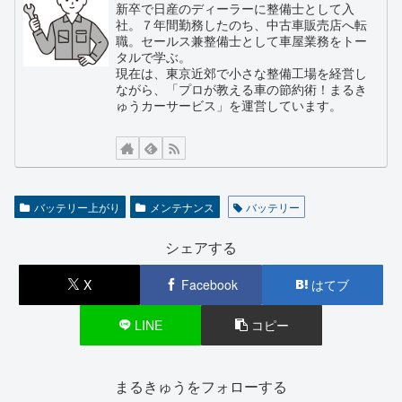
新卒で日産のディーラーに整備士として入
社。７年間勤務したのち、中古車販売店へ転
職。セールス兼整備士として車屋業務をトー
タルで学ぶ。
現在は、東京近郊で小さな整備工場を経営し
ながら、「プロが教える車の節約術！まるき
ゅうカーサービス」を運営しています。
バッテリー上がり
メンテナンス
バッテリー
シェアする
X
Facebook
はてブ
LINE
コピー
まるきゅうをフォローする