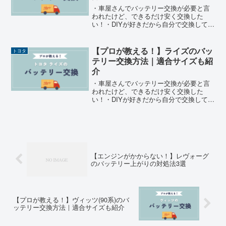
・車屋さんでバッテリー交換が必要と言
われたけど、できるだけ安く交換した
い！・DIYが好きだから自分で交換してみ
たい！・自分で交換しようと思うけど、
バッテリーのサイズが分からない！そこ
で、現役整備士のまるきゅうがタンクの
【プロが教える！】ライズのバッ
トヨタ
バッテリー交換を安くする方法を解説し
テリー交換方法｜適合サイズも紹
ます。
介
・車屋さんでバッテリー交換が必要と言
われたけど、できるだけ安く交換した
い！・DIYが好きだから自分で交換してみ
たい！・自分で交換しようと思うけど、
バッテリーのサイズが分からない！そこ
で、現役整備士のまるきゅうがライズの
バッテリー交換を安くする方法を解説し
ます。
【エンジンがかからない！】レヴォーグ
のバッテリー上がりの対処法3選
【プロが教える！】ヴィッツ(90系)のバ
ッテリー交換方法｜適合サイズも紹介