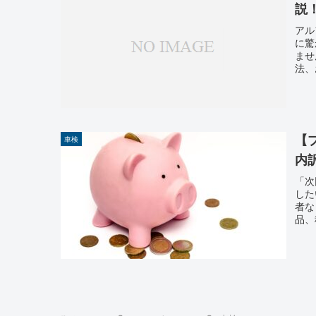
説
アル
に驚
ませ
法、
【
車検
内
「次
した
者な
品、