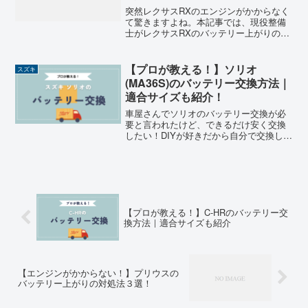
突然レクサスRXのエンジンがかからなく
て驚きますよね。本記事では、現役整備
士がレクサスRXのバッテリー上がりの対
処法を解説します。
【プロが教える！】ソリオ
スズキ
(MA36S)のバッテリー交換方法｜
適合サイズも紹介！
車屋さんでソリオのバッテリー交換が必
要と言われたけど、できるだけ安く交換
したい！DIYが好きだから自分で交換して
みたい！自分で交換しようと思うけど、
ソリオのバッテリーのサイズが分からな
い！車屋さんでもらうバッテリー交換の
見積もりって高すぎま...
【プロが教える！】C-HRのバッテリー交
換方法｜適合サイズも紹介
【エンジンがかからない！】プリウスの
バッテリー上がりの対処法３選！