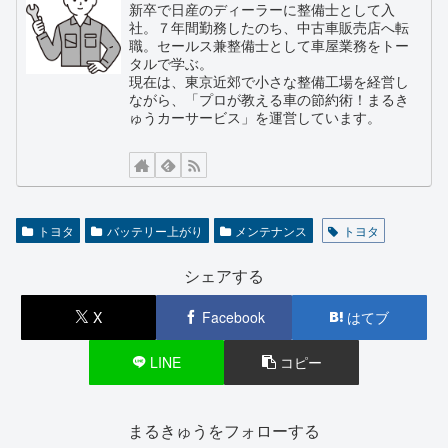
新卒で日産のディーラーに整備士として入
社。７年間勤務したのち、中古車販売店へ転
職。セールス兼整備士として車屋業務をトー
タルで学ぶ。
現在は、東京近郊で小さな整備工場を経営し
ながら、「プロが教える車の節約術！まるき
ゅうカーサービス」を運営しています。
トヨタ
バッテリー上がり
メンテナンス
トヨタ
シェアする
X
Facebook
はてブ
LINE
コピー
まるきゅうをフォローする