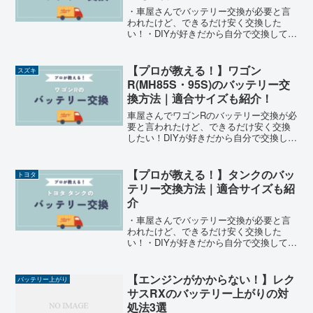
・車屋さんでバッテリー交換が必要と言
われたけど、できるだけ安く交換した
い！・DIYが好きだから自分で交換してみ
たい！・自分で交換しようと思うけど、
バッテリーのサイズが分からない！そこ
で、現役整備士のまるきゅうがCX-5(KE
【プロが教える！】ワゴン
スズキ
系)のバッテリー交換を安くする方法を解
R(MH85S・95S)のバッテリー交
説します。
換方法｜適合サイズも紹介！
車屋さんでワゴンRのバッテリー交換が必
要と言われたけど、できるだけ安く交換
したい！DIYが好きだから自分で交換して
みたい！自分で交換しようと思うけど、
ワゴンRのバッテリーのサイズが分からな
い！車屋さんでもらうバッテリー交換の
【プロが教える！】タンクのバッ
トヨタ
見積もりって高す...
テリー交換方法｜適合サイズも紹
介
・車屋さんでバッテリー交換が必要と言
われたけど、できるだけ安く交換した
い！・DIYが好きだから自分で交換してみ
たい！・自分で交換しようと思うけど、
バッテリーのサイズが分からない！そこ
で、現役整備士のまるきゅうがタンクの
【エンジンがかからない！】レク
バッテリー上がり
バッテリー交換を安くする方法を解説し
サスRXのバッテリー上がりの対
ます。
処法3選